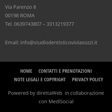
Via Parenzo 8
00198 ROMA
Tel. 0639743807 – 3313219377
Email:
info@studiodentisticoviolasozzi.it
HOME
CONTATTI E PRENOTAZIONI
NOTE LEGALI E COPYRIGHT
PRIVACY POLICY
Powered by
direttaWeb
in collaborazione
con
MediSocial