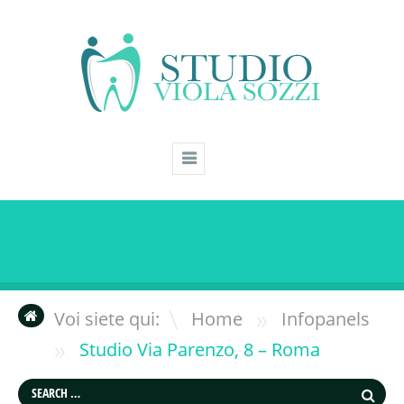
»
Voi siete qui:
Home
Infopanels
»
Studio Via Parenzo, 8 – Roma