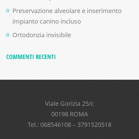
Preservazione alveolare e inserimento
impianto canino incluso
Ortodonzia invisibile
COMMENTI RECENTI
Viale Gorizia 25/c
00198 ROMA
Tel.: 068546108 – 3791520518