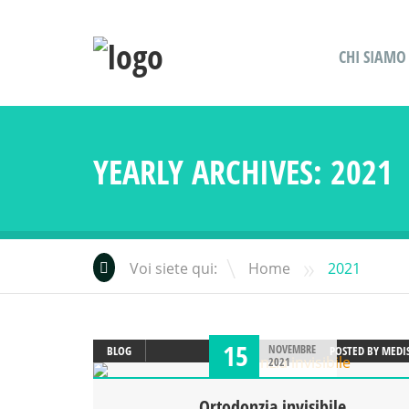
CHI SIAMO
YEARLY ARCHIVES:
2021
»
Voi siete qui:
Home
2021
15
NOVEMBRE
BLOG
POSTED BY
MEDI
2021
Ortodonzia invisibile