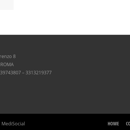
renzo 8
 ROMA
639743807 – 3313219377
n
MediSocial
HOME
C