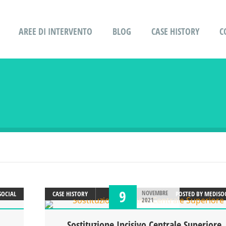
AREE DI INTERVENTO
BLOG
CASE HISTORY
C
9
NOVEMBRE
SOCIAL
CASE HISTORY
POSTED BY
MEDISO
2021
Sostituzione Incisivo Centrale Superiore