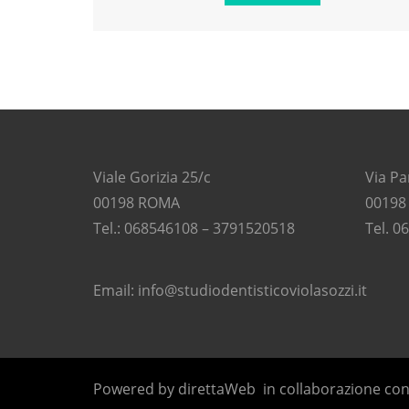
Viale Gorizia 25/c
Via Pa
00198 ROMA
00198
Tel.: 068546108 – 3791520518
Tel. 0
Email:
info@studiodentisticoviolasozzi.it
Powered by
direttaWeb
in collaborazione co