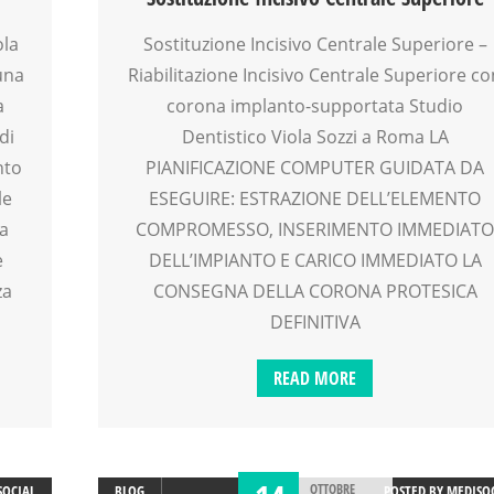
ola
Sostituzione Incisivo Centrale Superiore –
una
Riabilitazione Incisivo Centrale Superiore co
a
corona implanto-supportata Studio
di
Dentistico Viola Sozzi a Roma LA
nto
PIANIFICAZIONE COMPUTER GUIDATA DA
le
ESEGUIRE: ESTRAZIONE DELL’ELEMENTO
ia
COMPROMESSO, INSERIMENTO IMMEDIAT
e
DELL’IMPIANTO E CARICO IMMEDIATO LA
za
CONSEGNA DELLA CORONA PROTESICA
DEFINITIVA
READ MORE
OTTOBRE
SOCIAL
BLOG
POSTED BY
MEDISO