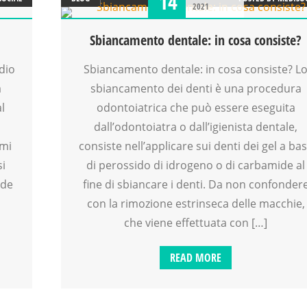
14
2021
Sbiancamento dentale: in cosa consiste?
dio
Sbiancamento dentale: in cosa consiste? L
a
sbiancamento dei denti è una procedura
l
odontoiatrica che può essere eseguita
dall’odontoiatra o dall’igienista dentale,
emi
consiste nell’applicare sui denti dei gel a ba
si
di perossido di idrogeno o di carbamide al
nde
fine di sbiancare i denti. Da non confonder
con la rimozione estrinseca delle macchie,
che viene effettuata con […]
READ MORE