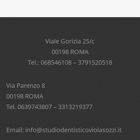
Viale Gorizia 25/c
00198 ROMA
Tel.: 068546108 – 3791520518
Via Parenzo 8
00198 ROMA
Tel. 0639743807 – 3313219377
Email:
info@studiodentisticoviolasozzi.it