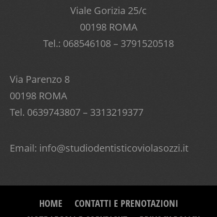
Viale Gorizia 25/c
00198 ROMA
Tel.: 068546108 – 3791520518
Via Parenzo 8
00198 ROMA
Tel. 0639743807 – 3313219377
Email:
info@studiodentisticoviolasozzi.it
HOME
CONTATTI E PRENOTAZIONI