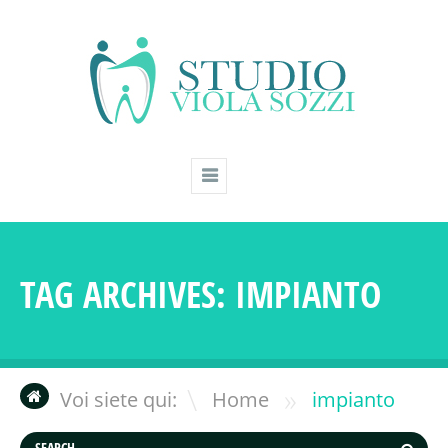
TAG ARCHIVES:
IMPIANTO
»
Voi siete qui:
Home
impianto