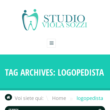
TAG ARCHIVES:
LOGOPEDISTA
»
Voi siete qui:
Home
logopedista