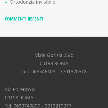
Ortodonzia invisibile
COMMENTI RECENTI
Viale Gorizia 25/c
00198 ROMA
Tel.: 068546108 – 3791520518
Via Parenzo 8
00198 ROMA
Tel. 0639743807 – 3313219377