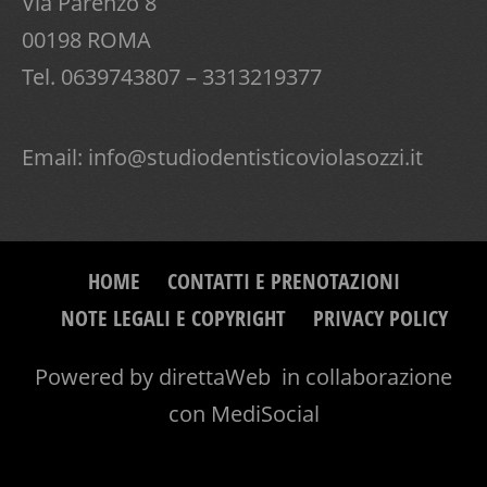
Via Parenzo 8
00198 ROMA
Tel. 0639743807 – 3313219377
Email:
info@studiodentisticoviolasozzi.it
HOME
CONTATTI E PRENOTAZIONI
NOTE LEGALI E COPYRIGHT
PRIVACY POLICY
Powered by
direttaWeb
in collaborazione
con
MediSocial