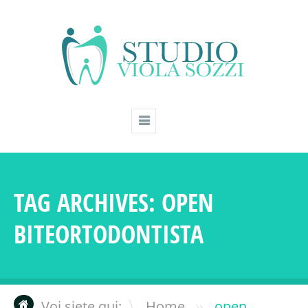
TAG ARCHIVES:
OPEN
BITEORTODONTISTA
»
Voi siete qui:
Home
open