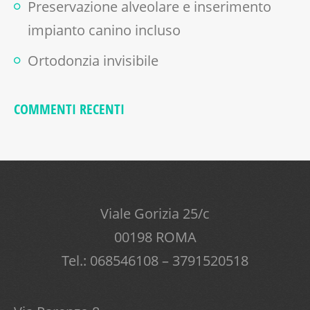
Preservazione alveolare e inserimento
impianto canino incluso
Ortodonzia invisibile
COMMENTI RECENTI
Viale Gorizia 25/c
00198 ROMA
Tel.: 068546108 – 3791520518