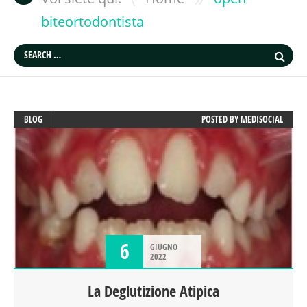
biteortodontista
BLOG
POSTED BY
MEDISOCIAL
6
GIUGNO
2022
La Deglutizione Atipica