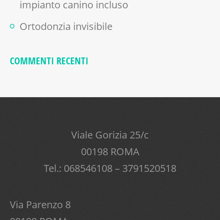
impianto canino incluso
Ortodonzia invisibile
COMMENTI RECENTI
Viale Gorizia 25/c
00198 ROMA
Tel.: 068546108 – 3791520518
Via Parenzo 8