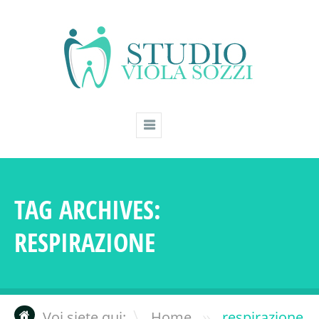
TAG ARCHIVES:
RESPIRAZIONE
»
Voi siete qui:
Home
respirazione