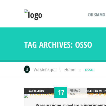
CHI SIAMO
TAG ARCHIVES:
OSSO
»
Voi siete qui:
Home
osso
17
FEBBRAIO
CASE HISTORY
POSTED BY
MEDI
2022
Preservazione alveolare e inserimento