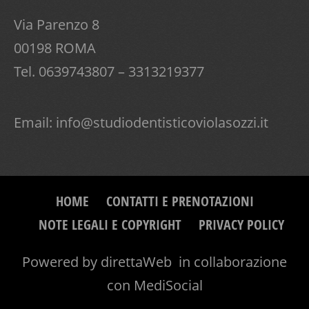
Via Parenzo 8
00198 ROMA
Tel. 0639743807 – 3313219377
Email:
info@studiodentisticoviolasozzi.it
HOME
CONTATTI E PRENOTAZIONI
NOTE LEGALI E COPYRIGHT
PRIVACY POLICY
Powered by
direttaWeb
in collaborazione
con
MediSocial