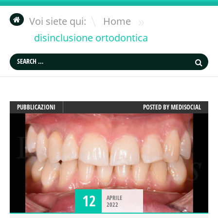
»
Voi siete qui:
Home
disinclusione ortodontica
PUBBLICAZIONI
POSTED BY
MEDISOCIAL
12
APRILE
2022