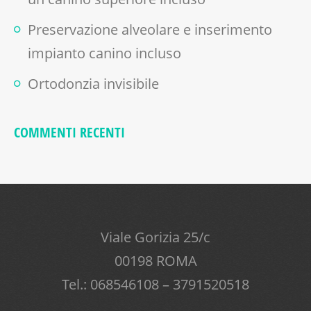
Preservazione alveolare e inserimento
impianto canino incluso
Ortodonzia invisibile
COMMENTI RECENTI
Viale Gorizia 25/c
00198 ROMA
Tel.: 068546108 – 3791520518