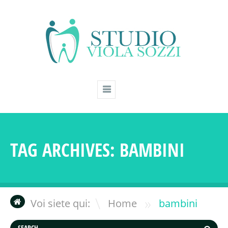
TAG ARCHIVES:
BAMBINI
»
Voi siete qui:
Home
bambini