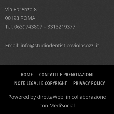
Via Parenzo 8
00198 ROMA
Tel. 0639743807 – 3313219377
Email:
info@studiodentisticoviolasozzi.it
HOME
CONTATTI E PRENOTAZIONI
NOTE LEGALI E COPYRIGHT
PRIVACY POLICY
Powered by
direttaWeb
in collaborazione
con
MediSocial