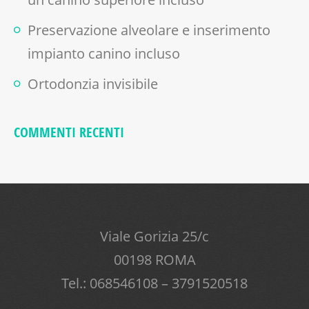
Preservazione alveolare e inserimento
impianto canino incluso
Ortodonzia invisibile
COMMENTI RECENTI
Viale Gorizia 25/c
00198 ROMA
Tel.: 068546108 – 3791520518