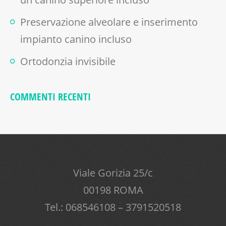
Preservazione alveolare e inserimento
impianto canino incluso
Ortodonzia invisibile
COMMENTI RECENTI
Viale Gorizia 25/c
00198 ROMA
Tel.: 068546108 – 3791520518