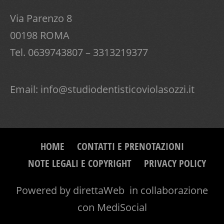
Via Parenzo 8
00198 ROMA
Tel. 0639743807 – 3313219377
Email:
info@studiodentisticoviolasozzi.it
HOME
CONTATTI E PRENOTAZIONI
NOTE LEGALI E COPYRIGHT
PRIVACY POLICY
Powered by
direttaWeb
in collaborazione
con
MediSocial