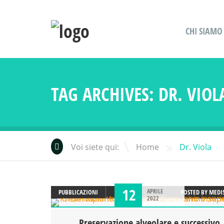
CHI SIAMO
TAG ARCHIVES:
DR. VIOL
»
Voi siete qui:
Home
Dr. Viola
12
APRILE
PUBBLICAZIONI
POSTED BY
MEDI
2022
Preservazione alveolare e successivo