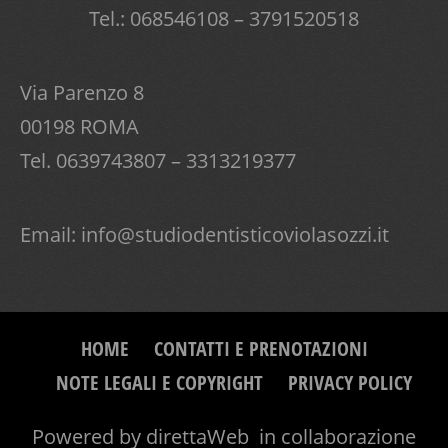
Tel.: 068546108 – 3791520518
Via Parenzo 8
00198 ROMA
Tel. 0639743807 – 3313219377
Email:
info@studiodentisticoviolasozzi.it
HOME
CONTATTI E PRENOTAZIONI
NOTE LEGALI E COPYRIGHT
PRIVACY POLICY
Powered by
direttaWeb
in collaborazione