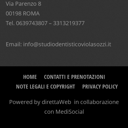
Via Parenzo 8
00198 ROMA
Tel. 0639743807 – 3313219377
Email:
info@studiodentisticoviolasozzi.it
HOME
CONTATTI E PRENOTAZIONI
NOTE LEGALI E COPYRIGHT
PRIVACY POLICY
Powered by
direttaWeb
in collaborazione
con
MediSocial