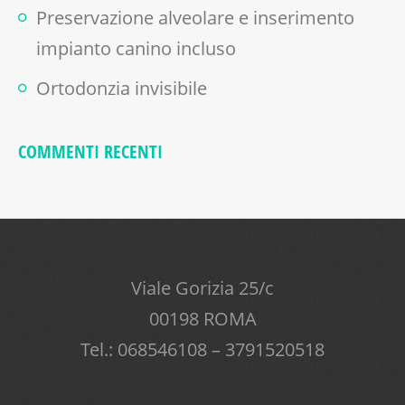
Preservazione alveolare e inserimento
impianto canino incluso
Ortodonzia invisibile
COMMENTI RECENTI
Viale Gorizia 25/c
00198 ROMA
Tel.: 068546108 – 3791520518