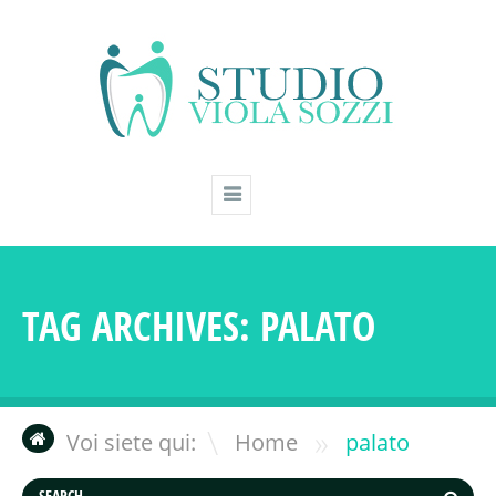
TAG ARCHIVES:
PALATO
»
Voi siete qui:
Home
palato