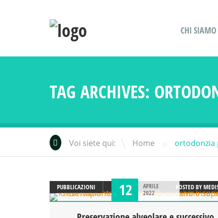
CHI SIAMO
TAG ARCHIVES:
ORTODON
»
Voi siete qui:
Home
ortodonzia 
12
APRILE
PUBBLICAZIONI
POSTED BY
MEDI
2022
Preservazione alveolare e successivo